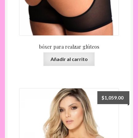
de
producto
bóxer para realzar glúteos
Añadir al carrito
$
1,059.00