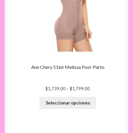
Ann Chery 5166 Melissa Post-Parto
Rango
$
1,739.00
–
$
1,799.00
de
precios:
Seleccionar opciones
desde
$1,739.00
hasta
$1,799.00