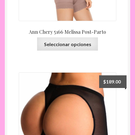
Ann Chery 5166 Melissa Post-Parto
Este
Seleccionar opciones
producto
tiene
múltiples
variantes.
Las
$
189.00
opciones
se
pueden
elegir
en
la
página