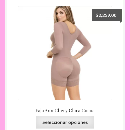
variantes.
Las
$
2,259.00
opciones
se
pueden
elegir
en
la
página
de
producto
Faja Ann Chery Clara Cocoa
Este
Seleccionar opciones
producto