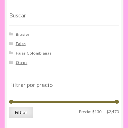
la
página
Buscar
de
producto
Brasier
Fajas
Fajas Colombianas
Otros
Filtrar por precio
Prec
Prec
Precio:
$130
—
$2,470
Filtrar
míni
máxi