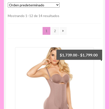
Mostrando 1–12 de 14 resultados
1
2
Rango
$
1,739.00
-
$
1,799.00
de
precio
desde
$1,73
hasta
$1,79