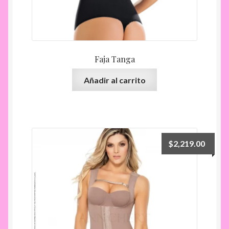
producto
Faja Tanga
Añadir al carrito
$
2,219.00