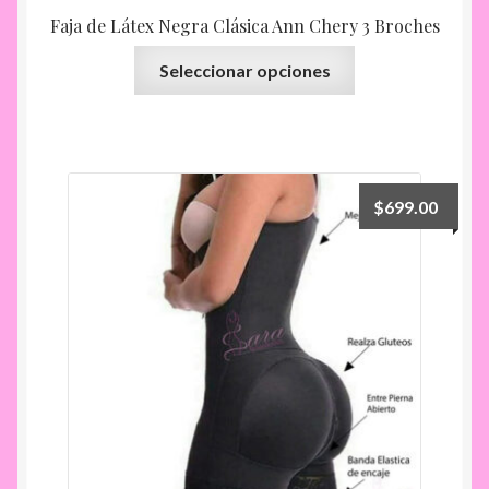
Faja de Látex Negra Clásica Ann Chery 3 Broches
Este
Seleccionar opciones
producto
tiene
múltiples
variantes.
Las
$
699.00
opciones
se
pueden
elegir
en
la
página
de
producto