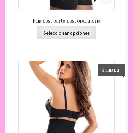
Faja post parto post operatoria
Este
Seleccionar opciones
producto
tiene
múltiples
variantes.
Las
$
138.00
opciones
se
pueden
elegir
en
la
página
de