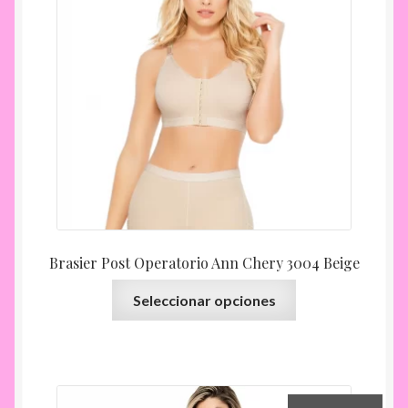
pueden
elegir
en
la
página
de
producto
Brasier Post Operatorio Ann Chery 3004 Beige
Este
Seleccionar opciones
producto
tiene
múltiples
variantes.
Las