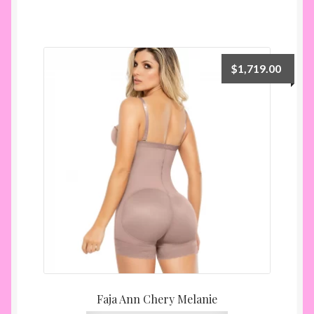
tiene
múltiples
variantes.
Las
$
1,719.00
opciones
se
pueden
elegir
en
la
página
de
producto
Faja Ann Chery Melanie