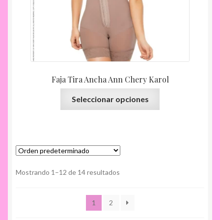
Faja Tira Ancha Ann Chery Karol
Este
Seleccionar opciones
producto
tiene
múltiples
variantes.
Las
opciones
Mostrando 1–12 de 14 resultados
se
pueden
1
2
elegir
en