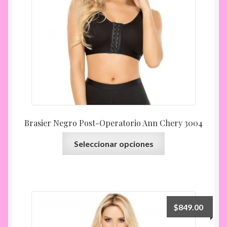
elegir
en
la
página
de
producto
Brasier Negro Post-Operatorio Ann Chery 3004
Este
Seleccionar opciones
producto
tiene
múltiples
variantes.
Las
$
849.00
opciones
se