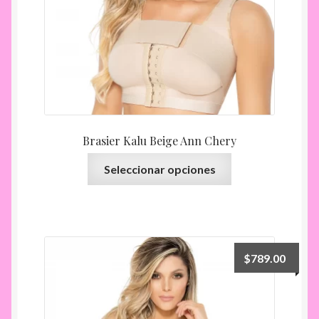
Brasier Kalu Beige Ann Chery
Este
Seleccionar opciones
producto
tiene
múltiples
variantes.
Las
$
789.00
opciones
se
pueden