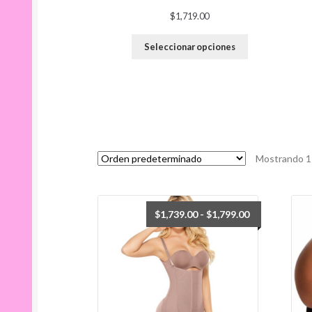
$
1,719.00
Seleccionar opciones
Mostrando 1
Rango
$
1,739.00
-
$
1,799.00
de
precios:
desde
$1,739.00
hasta
$1,799.00