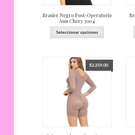
producto
Brasier Negro Post-Operatorio
Br
Ann Chery 3004
Este
Seleccionar opciones
producto
tiene
múltiples
variantes.
Las
$
2,259.00
opciones
se
pueden
elegir
en
la
página
de
producto