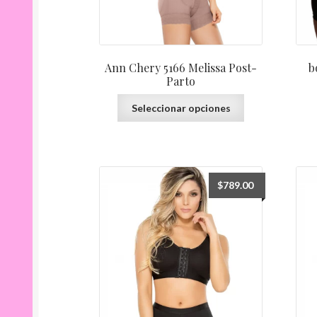
Ann Chery 5166 Melissa Post-
b
Parto
Este
Seleccionar opciones
producto
tiene
múltiples
variantes.
Las
$
789.00
opciones
se
pueden
elegir
en
la
página
de