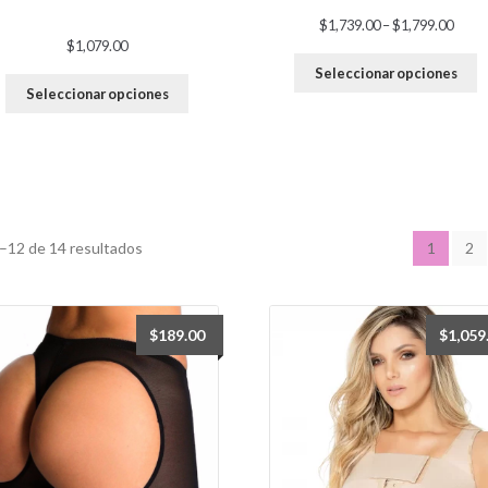
Rang
$
1,739.00
–
$
1,799.00
$
1,079.00
de
preci
Seleccionar opciones
desd
Seleccionar opciones
$1,73
hasta
$1,79
–12 de 14 resultados
1
2
$
189.00
$
1,059