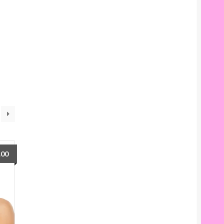
o
os:
e
9.00
9.00
.00