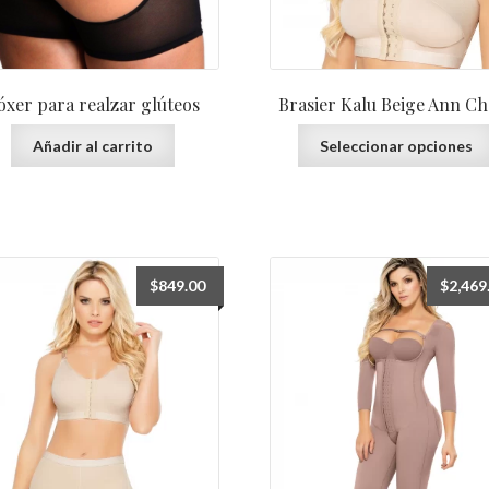
óxer para realzar glúteos
Brasier Kalu Beige Ann Ch
Añadir al carrito
Seleccionar opciones
$
849.00
$
2,469