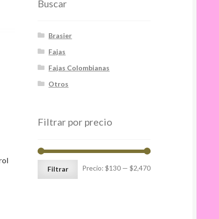
Buscar
Brasier
Fajas
Fajas Colombianas
Otros
Filtrar por precio
rol
Precio
Precio
Precio:
$130
—
$2,470
Filtrar
mínimo
máximo