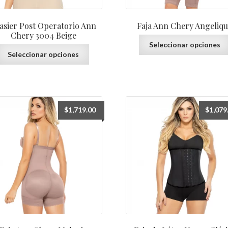
asier Post Operatorio Ann
Faja Ann Chery Angeliq
Chery 3004 Beige
Seleccionar opciones
Este
Seleccionar opciones
producto
tiene
múltiples
variantes.
Las
$
1,719.00
$
1,079
opciones
se
pueden
elegir
en
la
página
de
producto