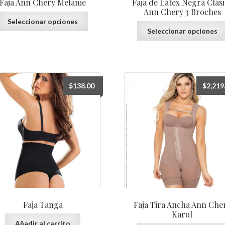
Faja Ann Chery Melanie
Faja de Látex Negra Clási
Ann Chery 3 Broches
Este
Seleccionar opciones
producto
Seleccionar opciones
tiene
múltiples
variantes.
Las
opciones
$
138.00
$
2,219
se
pueden
elegir
en
la
página
de
producto
Faja Tanga
Faja Tira Ancha Ann Che
Karol
Añadir al carrito